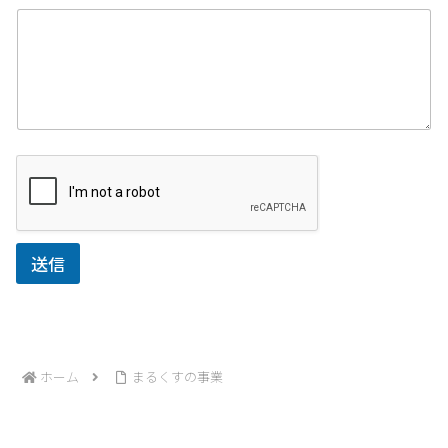
ー
ル
ア
ド
レ
ス
*
送信
ホーム
まるくすの事業