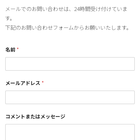
メールでのお問い合わせは、24時間受け付けていま
す。
下記のお問い合わせフォームからお願いいたします。
名前
*
コ
メールアドレス
*
メ
ン
ト
ま
た
は
コメントまたはメッセージ
メ
ッ
セ
ー