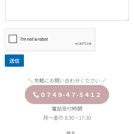
ジ
名
前
*
送信
＼ 気軽にお問い合わせください ／
０７４９-４７-５４１２
電話受付時間
月〜金の 8:30 ~ 17:30
Instagram
X