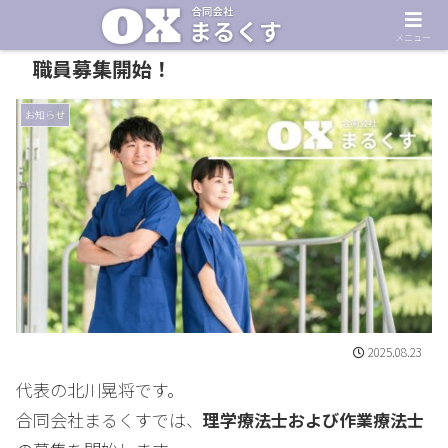
メニュー
職員募集開始！
お知らせ
2025.08.23
代表の北川晃将です。
合同会社まるくすでは、
理学療法士および作業療法士