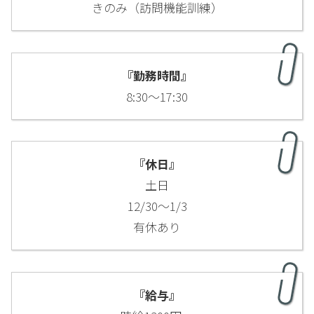
きのみ（訪問機能訓練）
『勤務時間』
8:30〜17:30
『休日』
土日
12/30〜1/3
有休あり
『給与』