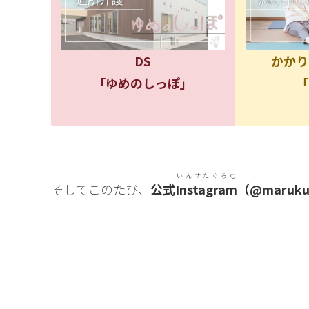
DS
かかり
「ゆめのしっぽ」
「
いんすたぐらむ
そしてこのたび、
公式
Instagram
（@maruku